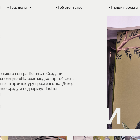
разделы
[ • ] об агентстве
[ • ] наши проекты
[ • ] 
ентра Botanica. Создали
ю «История моды», арт-объекты
хитектуру пространства. Декор
 и подчеркнул fashion-
Й ЖИЗНИ