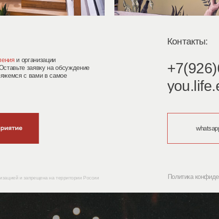
рганизации
+7(926)622-62-
 заявку на обсуждение
 вами в самое
you.life.event@m
whatsapp
Политика конфиденциальности
 запрещена на территории России