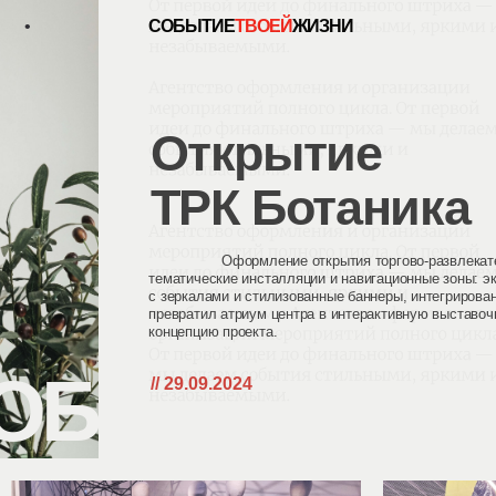
•
СОБЫТИЕ
ТВОЕЙ
ЖИЗНИ
[ • ] 
Открытие
ТРК Ботаника
Агентсвтво
Оформление открытия торгово-развлекательного ц
тематические инсталляции и навигационные зоны: экспозици
с зеркалами и стилизованные баннеры, интегрированные в ар
превратил атриум центра в интерактивную выставочную среду
концепцию проекта.
ОБЫТИЕ ТВОЕ
// 29.09.2024