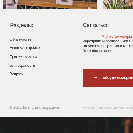
Агентсвтво
Агентство оформления
и о
Об агентстве
мероприятий полного цикла. Оставьте
запуска мероприятия и мы свяжемся с
Наши мероприятия
ближайшее время.
Процесс работы
Благодарности
Вопросы
© 2026. Все права защищены.
* Meta признана экстремистской организацией и